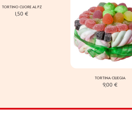
TORTINO CUORE AL PZ
1,50
€
TORTINA CILIEGIA
9,00
€