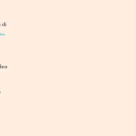
 di
dee
idea
,