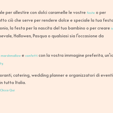
le per allestire con dolci caramelle le vostre
o per
feste
tto ciò che serve per rendere dolce e speciale la tua festa
monio, la festa per la nascita del tuo bambino o per creare
i
nevale, Hallowen, Pasqua o qualsiasi sia l’occasione da
,
e
con la vostra immagine preferita, un’
marshmallow
confetti
ty.
oranti, catering, wedding planner e organizzatori di eventi
 tutta Italia.
Clicca Qui