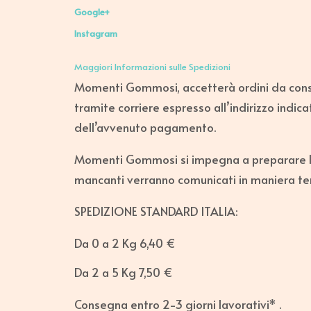
Google+
Instagram
Maggiori Informazioni sulle Spedizioni
Momenti Gommosi, accetterà ordini da conse
tramite corriere espresso all’indirizzo indi
dell’avvenuto pagamento.
Momenti Gommosi si impegna a preparare la 
mancanti verranno comunicati in maniera tem
SPEDIZIONE STANDARD ITALIA:
Da 0 a 2 Kg 6,40 €
Da 2 a 5 Kg 7,50 €
Consegna entro 2-3 giorni lavorativi* .