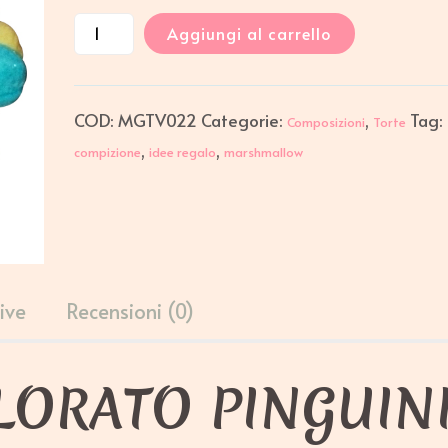
Aggiungi al carrello
COD:
MGTV022
Categorie:
,
Tag:
Composizioni
Torte
,
,
compizione
idee regalo
marshmallow
ive
Recensioni (0)
LORATO PINGUIN