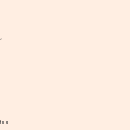
o
te e