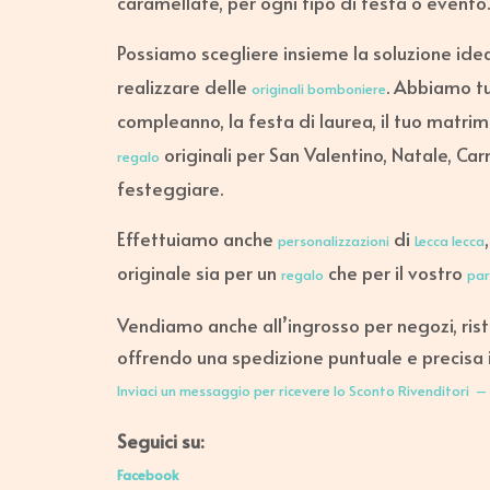
caramellate, per ogni tipo di festa o evento.
Possiamo scegliere insieme la soluzione idea
realizzare delle
. Abbiamo tu
originali bomboniere
compleanno, la festa di laurea, il tuo matri
originali per San Valentino, Natale, Car
regalo
festeggiare.
Effettuiamo anche
di
personalizzazioni
Lecca lecca
originale sia per un
che per il vostro
regalo
par
Vendiamo anche all’ingrosso per negozi, rist
offrendo una spedizione puntuale e precisa in
Inviaci un messaggio per ricevere lo Sconto Rivenditori – 
Seguici su:
Facebook