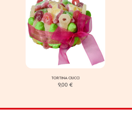
TORTINA CIUCCI
9,00
€