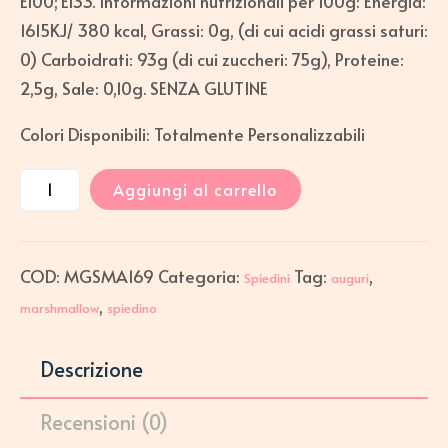
E100; E133. Informazioni nutrizionali per 100g: Energia:
1615KJ/ 380 kcal, Grassi: 0g, (di cui acidi grassi saturi:
0) Carboidrati: 93g (di cui zuccheri: 75g), Proteine:
2,5g, Sale: 0,10g. SENZA GLUTINE
Colori Disponibili: Totalmente Personalizzabili
Aggiungi al carrello
COD:
MGSMA169
Categoria:
Tag:
,
Spiedini
auguri
,
marshmallow
spiedino
Descrizione
Recensioni (0)