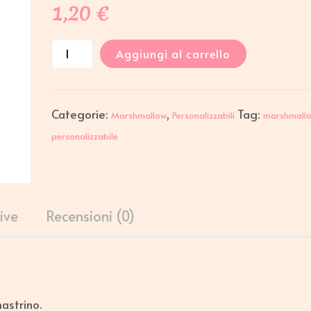
1,20
€
Aggiungi al carrello
Categorie:
,
Tag:
Marshmallow
Personalizzabili
marshmall
personalizzabile
ive
Recensioni (0)
astrino.