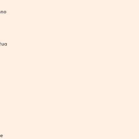
nno
 tua
re