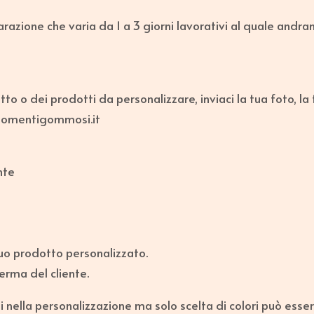
azione che varia da 1 a 3 giorni lavorativi al quale andra
o o dei prodotti da personalizzare, inviaci la tua foto, la
@momentigommosi.it
nte
uo prodotto personalizzato.
rma del cliente.
i nella personalizzazione ma solo scelta di colori può esse