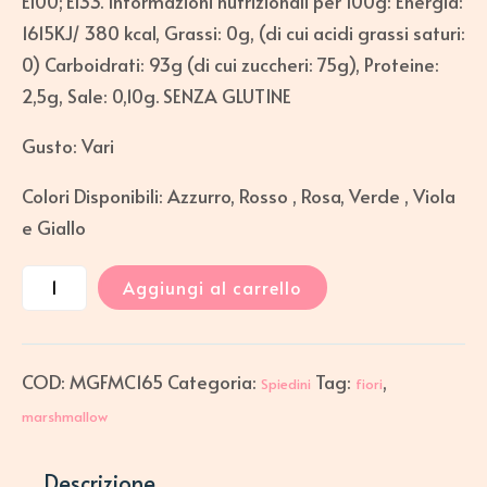
E100; E133. Informazioni nutrizionali per 100g: Energia:
1615KJ/ 380 kcal, Grassi: 0g, (di cui acidi grassi saturi:
0) Carboidrati: 93g (di cui zuccheri: 75g), Proteine:
2,5g, Sale: 0,10g. SENZA GLUTINE
Gusto: Vari
Colori Disponibili: Azzurro, Rosso , Rosa, Verde , Viola
e Giallo
Aggiungi al carrello
COD:
MGFMC165
Categoria:
Tag:
,
Spiedini
fiori
marshmallow
Descrizione