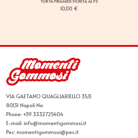
TORTA PIRAMIDE FIORITA AL PZ
10,00
€
VIA GAETANO QUAGLIARIELLO 35/E
80131 Napoli Na
Phone: +39 3332725404
E-mail: info@momentigommosi.it
Pec: momentigommosi@pec.it