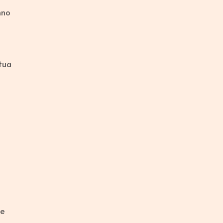
nno
 tua
re