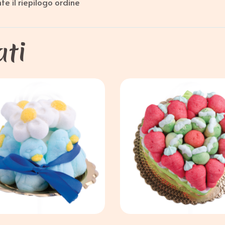
e il riepilogo ordine
ati