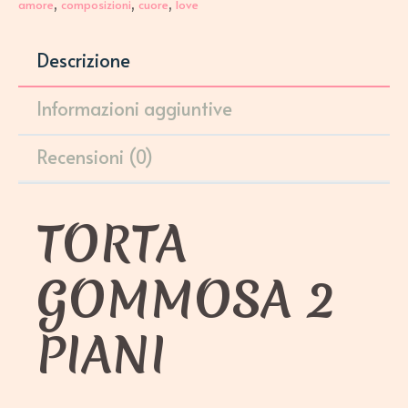
,
,
,
amore
composizioni
cuore
love
Descrizione
Informazioni aggiuntive
Recensioni (0)
TORTA
GOMMOSA 2
PIANI