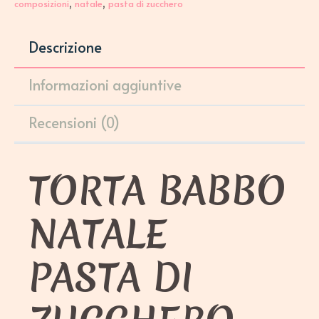
,
,
composizioni
natale
pasta di zucchero
Descrizione
Informazioni aggiuntive
Recensioni (0)
TORTA BABBO
NATALE
PASTA DI