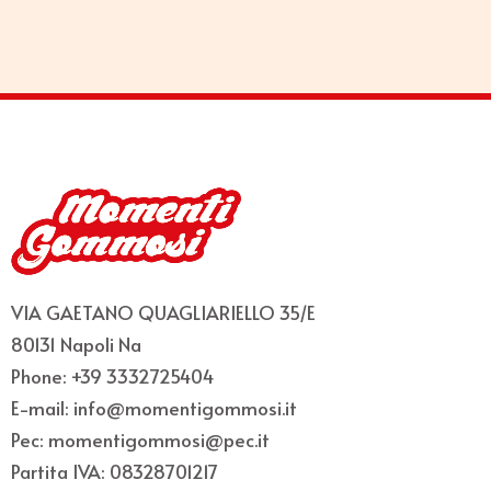
VIA GAETANO QUAGLIARIELLO 35/E
80131 Napoli Na
Phone: +39 3332725404
E-mail: info@momentigommosi.it
Pec: momentigommosi@pec.it
Partita IVA: 08328701217