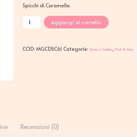
Spicchi di Caramelle.
Aggiungi al carrello
COD:
MGCDSC61
Categorie:
,
Dure e Gelèe
Pick & Mix
ive
Recensioni (0)