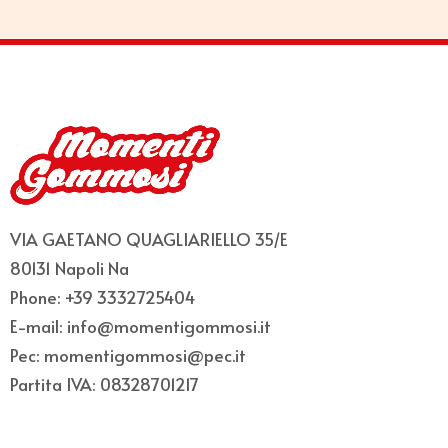
VIA GAETANO QUAGLIARIELLO 35/E
80131 Napoli Na
Phone: +39 3332725404
E-mail: info@momentigommosi.it
Pec: momentigommosi@pec.it
Partita IVA: 08328701217