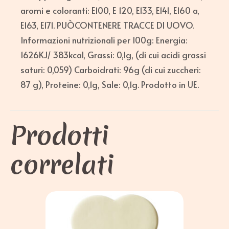
aromi e coloranti: E100, E 120, E133, E141, E160 a,
E163, E171. PUÒCONTENERE TRACCE DI UOVO.
Informazioni nutrizionali per 100g: Energia:
1626KJ/ 383kcal, Grassi: 0,1g, (di cui acidi grassi
saturi: 0,059) Carboidrati: 96g (di cui zuccheri:
87 g), Proteine: 0,1g, Sale: 0,1g. Prodotto in UE.
Prodotti
correlati