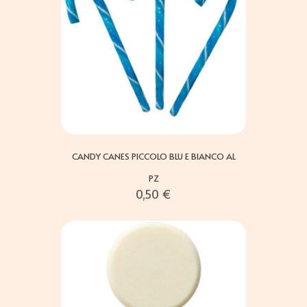
CANDY CANES PICCOLO BLU E BIANCO AL
PZ
0,50
€