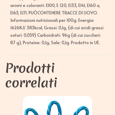
aromi e coloranti: E100, E 120, E133, E141, E160 a,
E163, E171. PUÒCONTENERE TRACCE DI UOVO.
Informazioni nutrizionali per 100g: Energia:
1626KJ/ 383kcal, Grassi: 0,1g, (di cui acidi grassi
saturi: 0,059) Carboidrati: 96g (di cui zuccheri:
87 g), Proteine: 0,1g, Sale: 0,1g. Prodotto in UE.
Prodotti
correlati