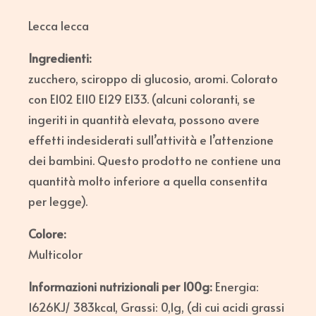
Lecca lecca
Ingredienti:
zucchero, sciroppo di glucosio, aromi. Colorato
con E102 E110 E129 E133. (alcuni coloranti, se
ingeriti in quantità elevata, possono avere
effetti indesiderati sull’attività e l’attenzione
dei bambini. Questo prodotto ne contiene una
quantità molto inferiore a quella consentita
per legge).
Colore:
Multicolor
Informazioni nutrizionali per 100g:
Energia:
1626KJ/ 383kcal, Grassi: 0,1g, (di cui acidi grassi