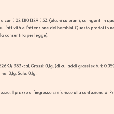
 con E102 E110 E129 E133. (alcuni coloranti, se ingeriti in qu
sull’attività e l’attenzione dei bambini. Questo prodotto n
la consentita per legge).
26KJ/ 383kcal, Grassi: 0,1g, (di cui acidi grassi saturi: 0,05
ne: 0,1g, Sale: 0,1g.
pezzo. Il prezzo all’ingrosso si riferisce alla confezione di Pz