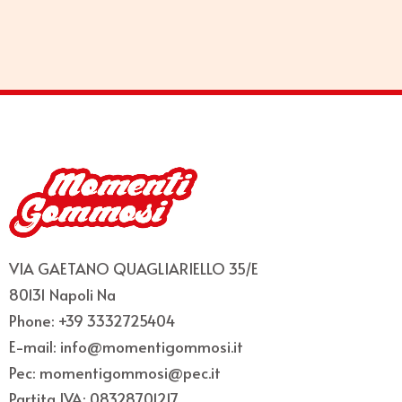
VIA GAETANO QUAGLIARIELLO 35/E
80131 Napoli Na
Phone: +39 3332725404
E-mail: info@momentigommosi.it
Pec: momentigommosi@pec.it
Partita IVA: 08328701217