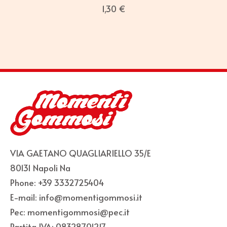
1,30
€
VIA GAETANO QUAGLIARIELLO 35/E
80131 Napoli Na
Phone: +39 3332725404
E-mail: info@momentigommosi.it
Pec: momentigommosi@pec.it
Partita IVA: 08328701217