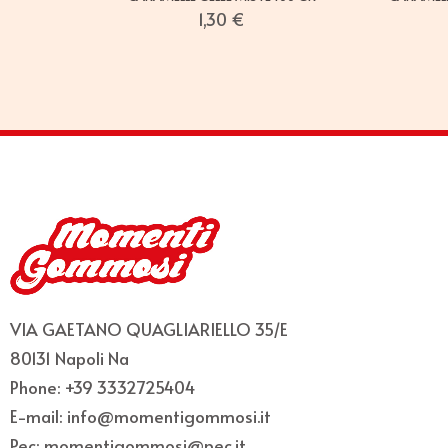
1,30
€
VIA GAETANO QUAGLIARIELLO 35/E
80131 Napoli Na
Phone: +39 3332725404
E-mail: info@momentigommosi.it
Pec: momentigommosi@pec.it