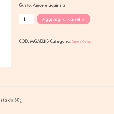
Gusto: Anice e Liquirizia
Aggiungi al carrello
COD:
MGAEL115
Categoria:
Dure e Gelèe
usta da 50g