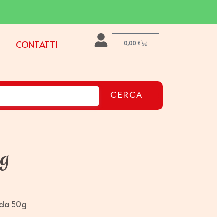
CONTATTI
0,00
€
CERCA
0g
 da 50g